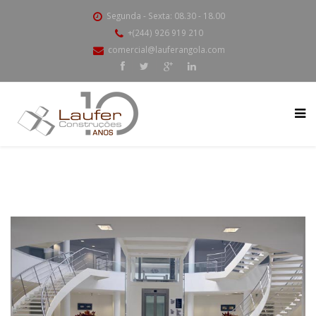
Segunda - Sexta: 08.30 - 18.00
+(244) 926 919 210
comercial@lauferangola.com